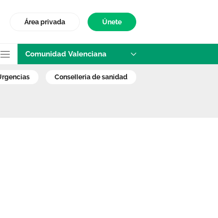
Área privada
Únete
Comunidad Valenciana
te Sanitario Medi
urgencias
conselleria de sanidad