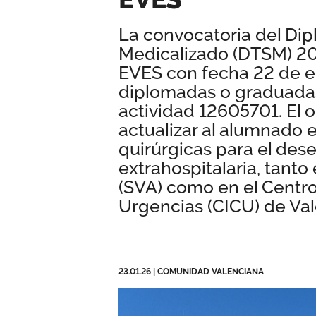
La convocatoria del Dip
Medicalizado (DTSM) 20
EVES con fecha 22 de en
diplomadas o graduadas
actividad 12605701. El o
actualizar al alumnado
quirúrgicas para el des
extrahospitalaria, tant
(SVA) como en el Centr
Urgencias (CICU) de Vale
23.01.26
|
COMUNIDAD VALENCIANA