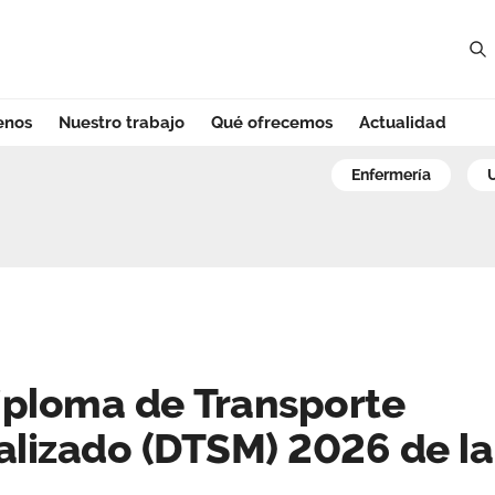
enos
Nuestro trabajo
Qué ofrecemos
Actualidad
loma de Transpor
enfermería
iploma de Transporte
alizado (DTSM) 2026 de la