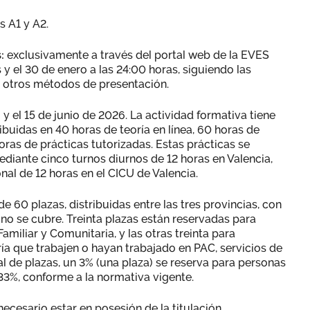
s A1 y A2.
s:
exclusivamente a través del portal web de la EVES
 y el 30 de enero a las 24:00 horas, siguiendo las
se otros métodos de presentación.
l y el 15 de junio de 2026. La actividad formativa tiene
ibuidas en 40 horas de teoría en línea, 60 horas de
oras de prácticas tutorizadas. Estas prácticas se
iante cinco turnos diurnos de 12 horas en Valencia,
onal de 12 horas en el CICU de Valencia.
de 60 plazas, distribuidas entre las tres provincias, con
 no se cubre. Treinta plazas están reservadas para
amiliar y Comunitaria, y las otras treinta para
ía que trabajen o hayan trabajado en PAC, servicios de
tal de plazas, un 3% (una plaza) se reserva para personas
33%, conforme a la normativa vigente.
necesario estar en posesión de la titulación