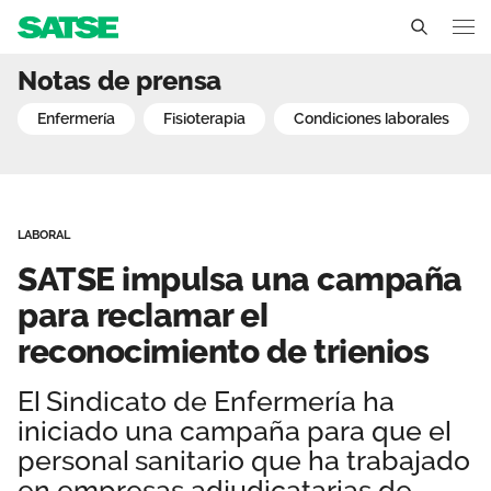
SATSE impulsa una campa
Notas de prensa
Comunidad Valenciana
enfermería
fisioterapia
condiciones laborales
Conócenos
Un sindicato profesional e independiente
Nuestro trabajo
LABORAL
Delegados Sindicales
Ámbitos de negociación
Qué ofrecemos
SATSE impulsa una campaña
Estructura organizativa
Secciones sindicales
para reclamar el
Actualidad
reconocimiento de trienios
Transparencia
Servicios
Temas
Contáctanos
El Sindicato de Enfermería ha
Ventajas
Noticias
iniciado una campaña para que el
personal sanitario que ha trabajado
Sala de prensa
en empresas adjudicatarias de