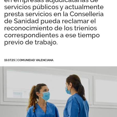
servicios públicos y actualmente
Área privada
Normativa
presta servicios en la Conselleria
Publicaciones
de Sanidad pueda reclamar el
Únete
reconocimiento de los trienios
Vídeos
correspondientes a ese tiempo
previo de trabajo.
DANA Valencia
15.07.25
|
COMUNIDAD VALENCIANA