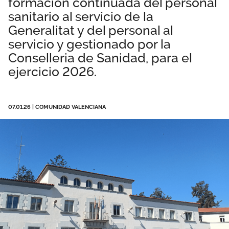
formación continuada del personal
Área privada
Normativa
sanitario al servicio de la
Generalitat y del personal al
Publicaciones
servicio y gestionado por la
Únete
Conselleria de Sanidad, para el
Vídeos
ejercicio 2026.
DANA Valencia
07.01.26
|
COMUNIDAD VALENCIANA