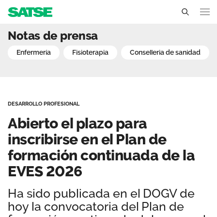
Abierto el plazo para in
Notas de prensa
Comunidad Valenciana
enfermería
fisioterapia
conselleria de sanidad
Conócenos
Un sindicato profesional e independiente
Nuestro trabajo
DESARROLLO PROFESIONAL
Delegados Sindicales
Ámbitos de negociación
Qué ofrecemos
Abierto el plazo para
Estructura organizativa
Secciones sindicales
inscribirse en el Plan de
Actualidad
formación continuada de la
Transparencia
Servicios
Temas
Contáctanos
EVES 2026
Ventajas
Noticias
Ha sido publicada en el DOGV de
hoy la convocatoria del Plan de
Sala de prensa