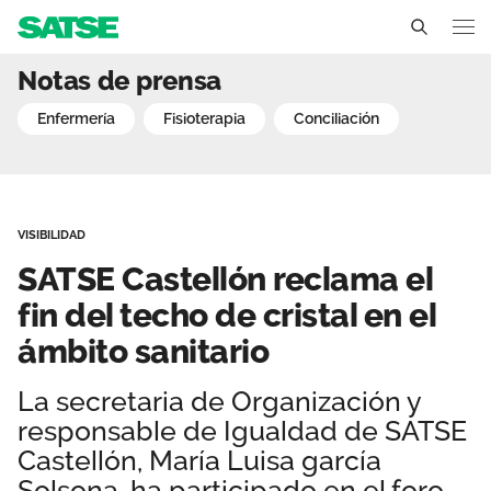
SATSE Castellón reclama e
Notas de prensa
Comunidad Valenciana
enfermería
fisioterapia
conciliación
Conócenos
Un sindicato profesional e independiente
Nuestro trabajo
VISIBILIDAD
Delegados Sindicales
Ámbitos de negociación
Qué ofrecemos
SATSE Castellón reclama el
Estructura organizativa
Secciones sindicales
fin del techo de cristal en el
Actualidad
ámbito sanitario
Transparencia
Servicios
Temas
Contáctanos
La secretaria de Organización y
Ventajas
Noticias
responsable de Igualdad de SATSE
Castellón, María Luisa garcía
Sala de prensa
Solsona, ha participado en el foro