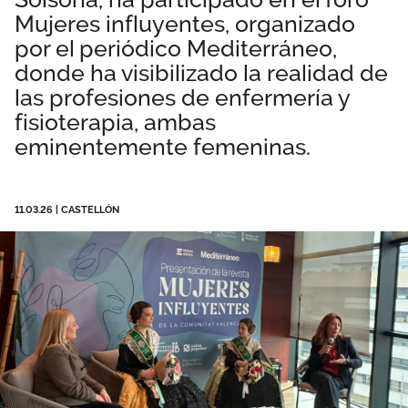
Mujeres influyentes, organizado
Área privada
Normativa
por el periódico Mediterráneo,
Publicaciones
donde ha visibilizado la realidad de
Únete
las profesiones de enfermería y
Vídeos
fisioterapia, ambas
eminentemente femeninas.
DANA Valencia
11.03.26
|
CASTELLÓN