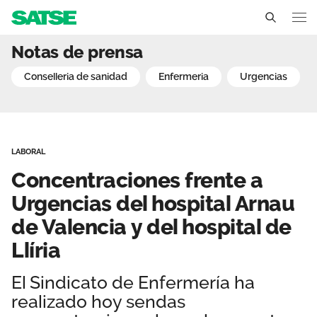
Concentraciones frente a 
Notas de prensa
Comunidad Valenciana
conselleria de sanidad
enfermeria
urgencias
Conócenos
Un sindicato profesional e independiente
Nuestro trabajo
LABORAL
Delegados Sindicales
Ámbitos de negociación
Qué ofrecemos
Concentraciones frente a
Estructura organizativa
Secciones sindicales
Urgencias del hospital Arnau
Actualidad
de Valencia y del hospital de
Transparencia
Servicios
Temas
Contáctanos
Llíria
Ventajas
Noticias
El Sindicato de Enfermería ha
realizado hoy sendas
Sala de prensa