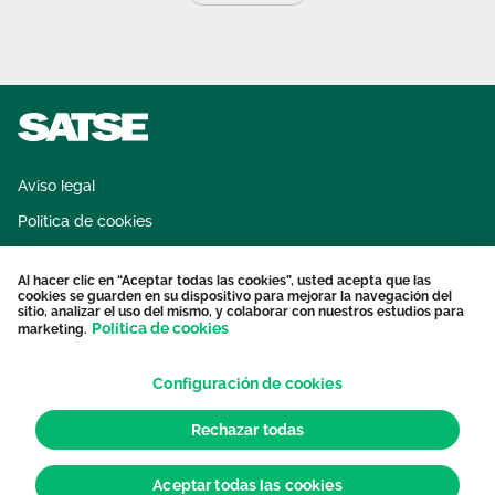
Aviso legal
Política de cookies
Sistema interno de información
Al hacer clic en “Aceptar todas las cookies”, usted acepta que las
Protección datos personales
cookies se guarden en su dispositivo para mejorar la navegación del
sitio, analizar el uso del mismo, y colaborar con nuestros estudios para
Contacto
Política de cookies
marketing.
Configuración de cookies
Rechazar todas
Aceptar todas las cookies