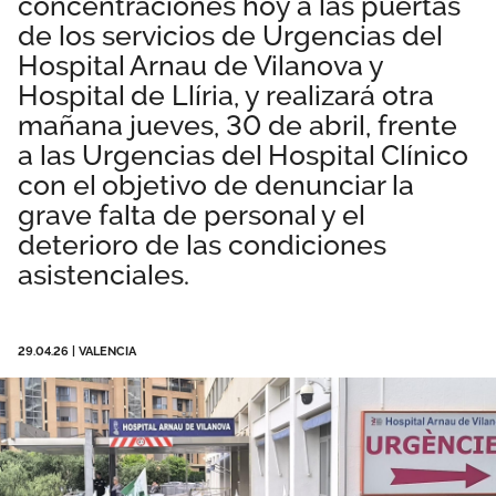
concentraciones hoy a las puertas
Área privada
Normativa
de los servicios de Urgencias del
Hospital Arnau de Vilanova y
Publicaciones
Hospital de Llíria, y realizará otra
Únete
mañana jueves, 30 de abril, frente
Vídeos
a las Urgencias del Hospital Clínico
con el objetivo de denunciar la
DANA Valencia
grave falta de personal y el
deterioro de las condiciones
asistenciales.
29.04.26
|
VALENCIA