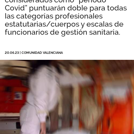
Covid” puntuarán doble para todas
Área privada
Normativa
las categorías profesionales
Publicaciones
estatutarias/cuerpos y escalas de
Únete
funcionarios de gestión sanitaria.
Vídeos
DANA Valencia
20.06.23
|
COMUNIDAD VALENCIANA