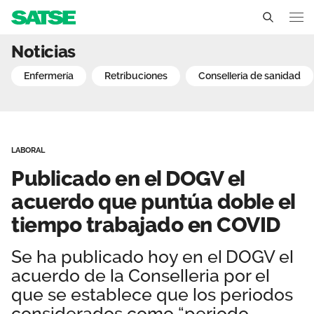
Publicado en el DOGV el
Noticias
Comunidad Valenciana
enfermería
retribuciones
conselleria de sanidad
Conócenos
Un sindicato profesional e independiente
Nuestro trabajo
LABORAL
Delegados Sindicales
Ámbitos de negociación
Qué ofrecemos
Publicado en el DOGV el
Estructura organizativa
Secciones sindicales
acuerdo que puntúa doble el
Actualidad
tiempo trabajado en COVID
Transparencia
Servicios
Temas
Contáctanos
Se ha publicado hoy en el DOGV el
Ventajas
Noticias
acuerdo de la Conselleria por el
que se establece que los periodos
Sala de prensa
considerados como “periodo