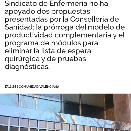
Sindicato de Enfermería no ha
Área privada
Normativa
apoyado dos propuestas
presentadas por la Conselleria de
Publicaciones
Únete
Sanidad: la prórroga del modelo de
productividad complementaria y el
Vídeos
programa de módulos para
DANA Valencia
eliminar la lista de espera
quirúrgica y de pruebas
diagnósticas.
17.12.25
|
COMUNIDAD VALENCIANA