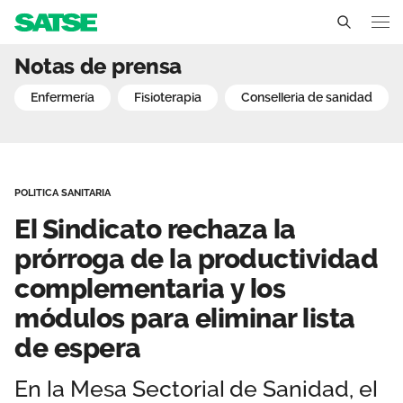
El Sindicato rechaza la 
Notas de prensa
Comunidad Valenciana
enfermería
fisioterapia
conselleria de sanidad
Conócenos
Un sindicato profesional e independiente
Nuestro trabajo
POLITICA SANITARIA
Delegados Sindicales
Ámbitos de negociación
Qué ofrecemos
El Sindicato rechaza la
Estructura organizativa
Secciones sindicales
prórroga de la productividad
Actualidad
complementaria y los
Transparencia
Servicios
Temas
Contáctanos
módulos para eliminar lista
Ventajas
de espera
Noticias
Sala de prensa
En la Mesa Sectorial de Sanidad, el