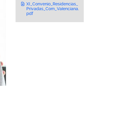
XI_Convenio_Residencias_
Privadas_Com_Valenciana.
pdf