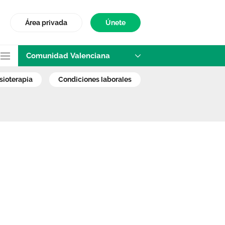
Área privada
Únete
Comunidad Valenciana
de residencias de
fisioterapia
condiciones laborales