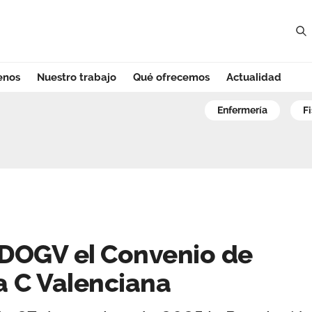
enos
Nuestro trabajo
Qué ofrecemos
Actualidad
DOGV el Convenio 
enfermería
 DOGV el Convenio de
a C Valenciana