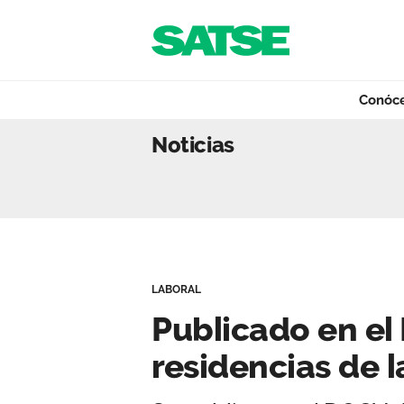
Navegación
Saltar al contenido
Conóc
Publicado en el 
Noticias
Conócenos
Nuestro trabajo
LABORAL
Qué ofrecemos
Publicado en el
residencias de l
Actualidad