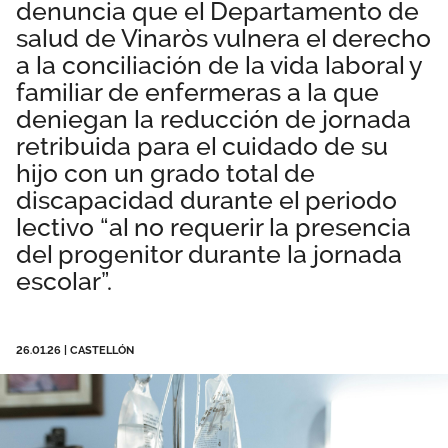
denuncia que el Departamento de
Área privada
Normativa
salud de Vinaròs vulnera el derecho
a la conciliación de la vida laboral y
Publicaciones
Únete
familiar de enfermeras a la que
deniegan la reducción de jornada
Vídeos
retribuida para el cuidado de su
DANA Valencia
hijo con un grado total de
discapacidad durante el periodo
lectivo “al no requerir la presencia
del progenitor durante la jornada
escolar”.
26.01.26
|
CASTELLÓN