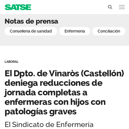
El Dpto. de Vinaròs (Cas
Notas de prensa
Comunidad Valenciana
conselleria de sanidad
enfermería
conciliación
Conócenos
Un sindicato profesional e independiente
Nuestro trabajo
LABORAL
Delegados Sindicales
Ámbitos de negociación
Qué ofrecemos
El Dpto. de Vinaròs (Castellón)
Estructura organizativa
Secciones sindicales
deniega reducciones de
Actualidad
jornada completas a
Transparencia
Servicios
Temas
Contáctanos
enfermeras con hijos con
Ventajas
patologías graves
Noticias
Sala de prensa
El Sindicato de Enfermería