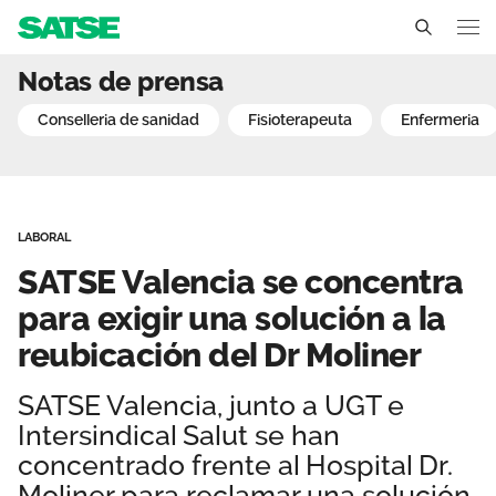
SATSE Valencia se concen
Notas de prensa
Comunidad Valenciana
conselleria de sanidad
fisioterapeuta
enfermeria
Conócenos
Un sindicato profesional e independiente
Nuestro trabajo
LABORAL
Delegados Sindicales
Ámbitos de negociación
Qué ofrecemos
SATSE Valencia se concentra
Estructura organizativa
Secciones sindicales
para exigir una solución a la
Actualidad
reubicación del Dr Moliner
Transparencia
Servicios
Temas
Contáctanos
SATSE Valencia, junto a UGT e
Ventajas
Noticias
Intersindical Salut se han
concentrado frente al Hospital Dr.
Sala de prensa
Moliner para reclamar una solución