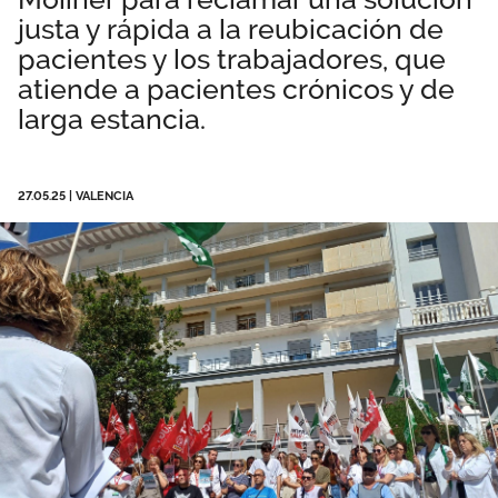
justa y rápida a la reubicación de
Área privada
Normativa
pacientes y los trabajadores, que
Publicaciones
atiende a pacientes crónicos y de
Únete
larga estancia.
Vídeos
DANA Valencia
27.05.25
|
VALENCIA